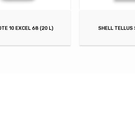
DTE 10 EXCEL 68 (20 L)
SHELL TELLUS S