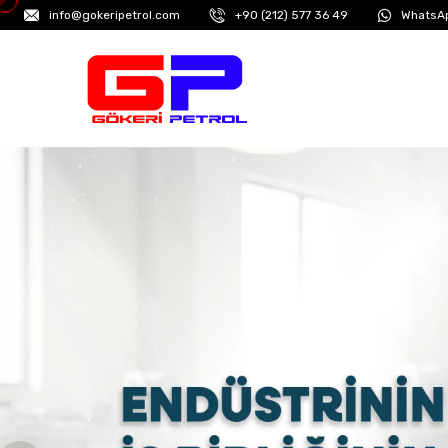
info@gokeripetrol.com
+90 (212) 577 36 49
WhatsAp