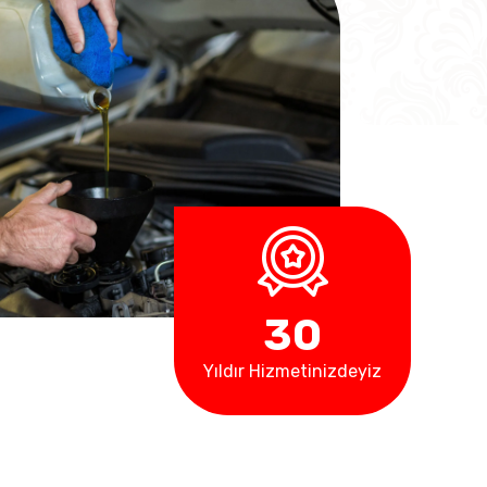
3
0
Yıldır Hizmetinizdeyiz