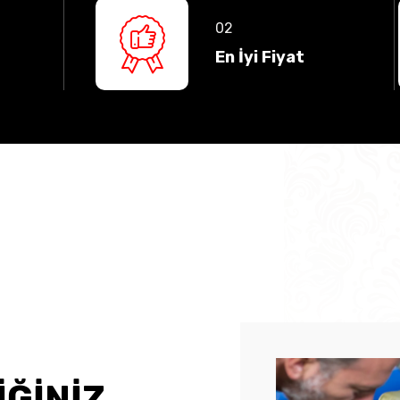
En İyi Fiyat
İĞİNİZ