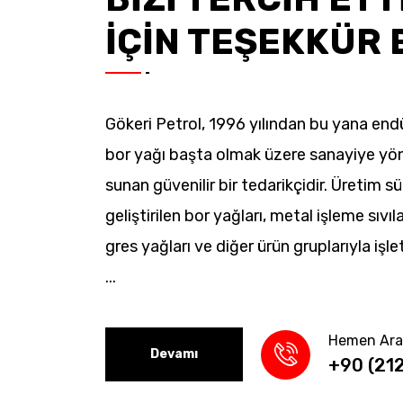
İÇİN TEŞEKKÜR 
Gökeri Petrol, 1996 yılından bu yana endü
bor yağı başta olmak üzere sanayiye yö
sunan güvenilir bir tedarikçidir. Üretim s
geliştirilen bor yağları, metal işleme sıvıla
gres yağları ve diğer ürün gruplarıyla işle
...
Hemen Ara
Devamı
+90 (21