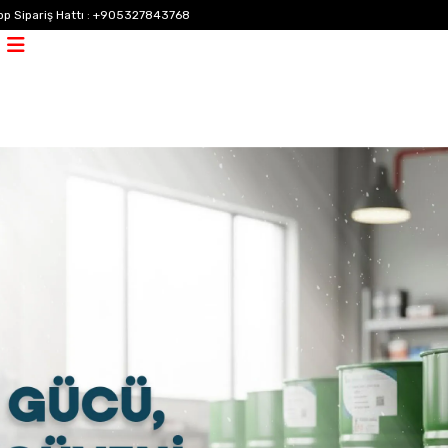
p Sipariş Hattı
:
+905327843768