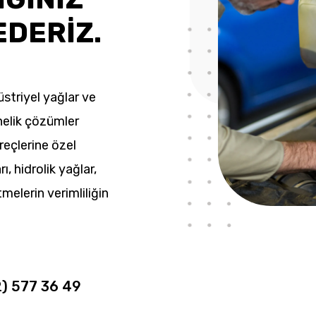
EDERİZ.
striyel yağlar ve
nelik çözümler
üreçlerine özel
rı, hidrolik yağlar,
tmelerin verimliliğin
2) 577 36 49