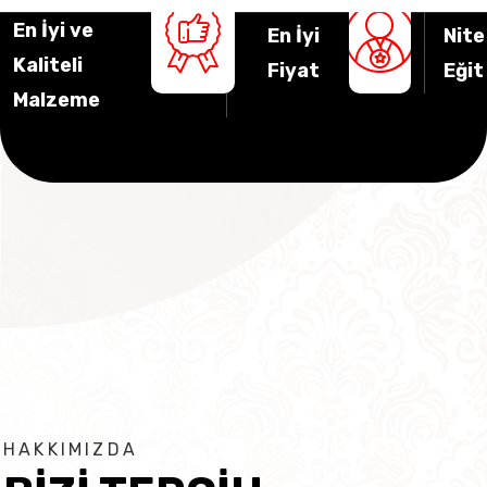
En İyi ve
En İyi
Nitel
Kaliteli
Fiyat
Eğit
Malzeme
HAKKIMIZDA