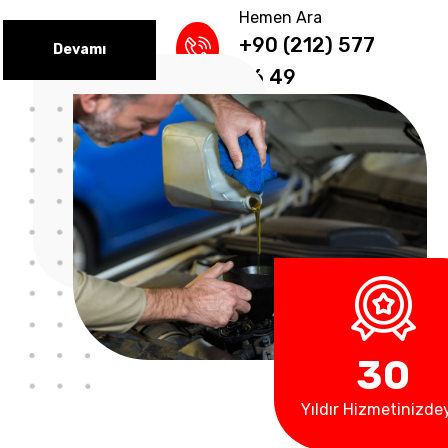
Hemen Ara
+90 (212) 577
Devamı
36 49
3
0
Yıldır Hizmetinizde