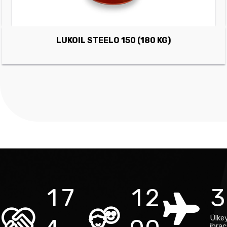
LUKOIL STEELO 150 (180 KG)
1
7
1
2
3
Ülke
ihra