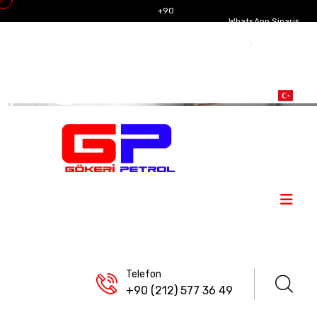
+90
WhatsApp Sipariş
(212)
info@gokeripetrol.com
Hattı
:
577 36
+905327843768
49
İK
İLETIŞIM
Telefon
+90 (212) 577 36 49