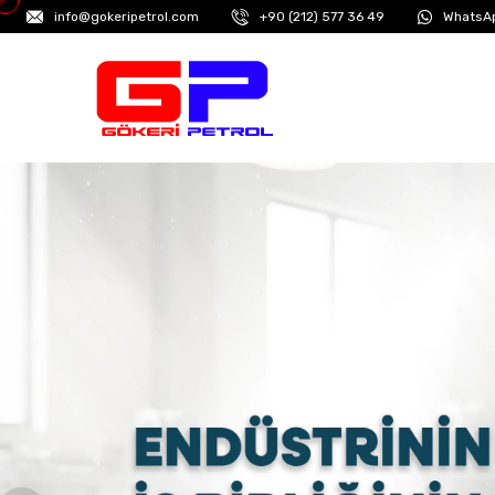
info@gokeripetrol.com
+90 (212) 577 36 49
WhatsAp