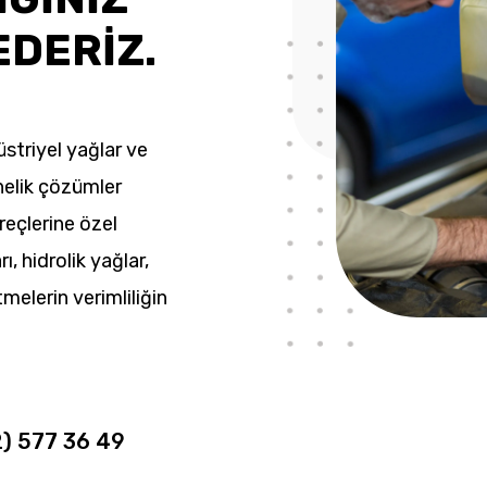
EDERİZ.
striyel yağlar ve
nelik çözümler
üreçlerine özel
rı, hidrolik yağlar,
tmelerin verimliliğin
2) 577 36 49