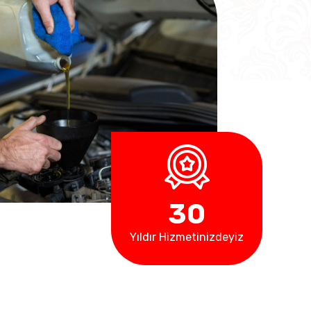
3
0
Yıldır Hizmetinizdeyiz