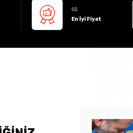
En İyi Fiyat
İĞİNİZ