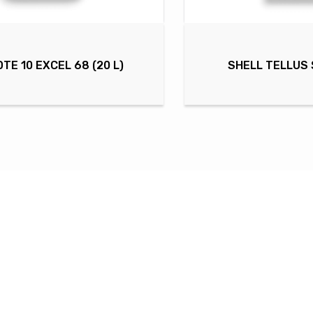
DTE 10 EXCEL 68 (20 L)
SHELL TELLUS S