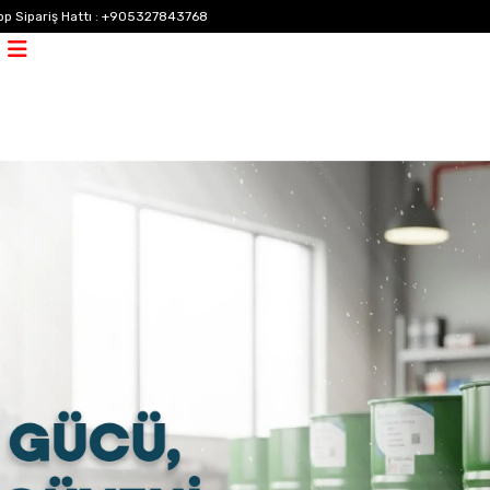
p Sipariş Hattı
:
+905327843768