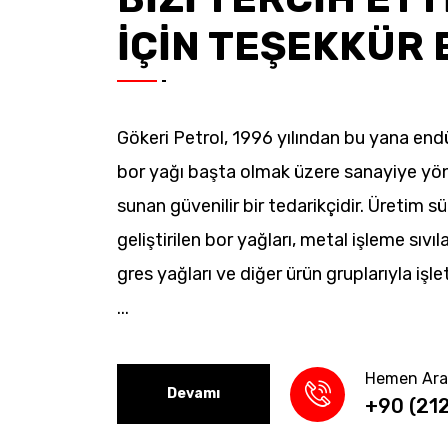
İÇİN TEŞEKKÜR 
Gökeri Petrol, 1996 yılından bu yana endü
bor yağı başta olmak üzere sanayiye yö
sunan güvenilir bir tedarikçidir. Üretim s
geliştirilen bor yağları, metal işleme sıvıla
gres yağları ve diğer ürün gruplarıyla işle
...
Hemen Ara
Devamı
+90 (21