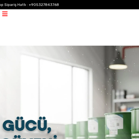
p Sipariş Hattı
:
+905327843768