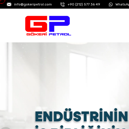
info@gokeripetrol.com
+90 (212) 577 36 49
WhatsAp