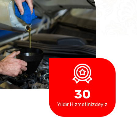
3
0
Yıldır Hizmetinizdeyiz