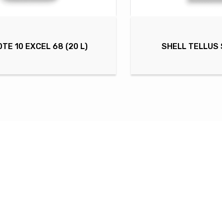
DTE 10 EXCEL 68 (20 L)
SHELL TELLUS S