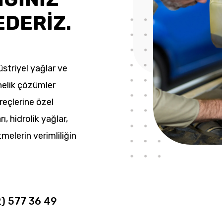
EDERİZ.
striyel yağlar ve
nelik çözümler
üreçlerine özel
rı, hidrolik yağlar,
tmelerin verimliliğin
2) 577 36 49