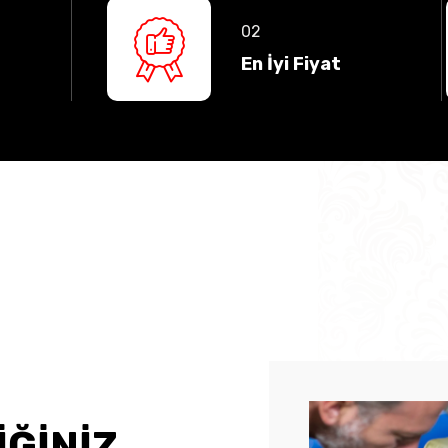
En İyi Fiyat
İĞİNİZ