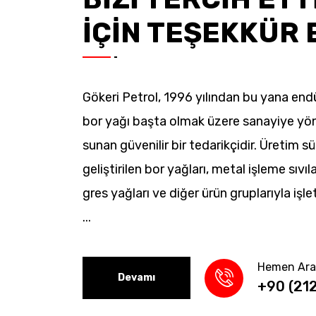
İÇİN TEŞEKKÜR 
Gökeri Petrol, 1996 yılından bu yana endü
bor yağı başta olmak üzere sanayiye yö
sunan güvenilir bir tedarikçidir. Üretim s
geliştirilen bor yağları, metal işleme sıvıla
gres yağları ve diğer ürün gruplarıyla işle
...
Hemen Ara
Devamı
+90 (21