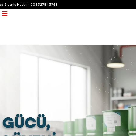
p Sipariş Hattı
:
+905327843768