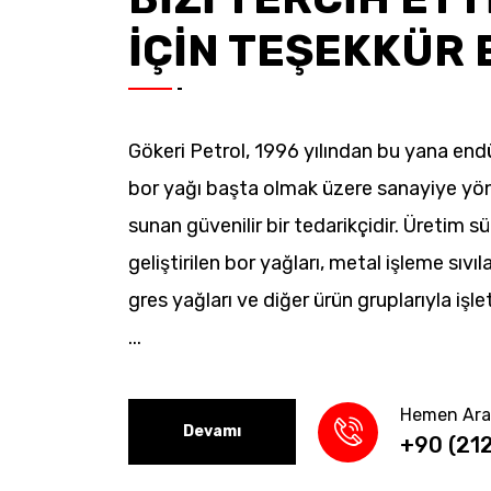
İÇİN TEŞEKKÜR 
Gökeri Petrol, 1996 yılından bu yana endü
bor yağı başta olmak üzere sanayiye yö
sunan güvenilir bir tedarikçidir. Üretim s
geliştirilen bor yağları, metal işleme sıvıla
gres yağları ve diğer ürün gruplarıyla işle
...
Hemen Ara
Devamı
+90 (21