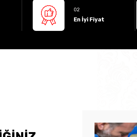
En İyi Fiyat
İĞİNİZ