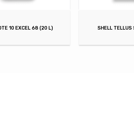
DTE 10 EXCEL 68 (20 L)
SHELL TELLUS S