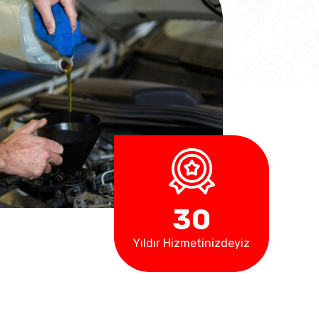
3
0
Yıldır Hizmetinizdeyiz