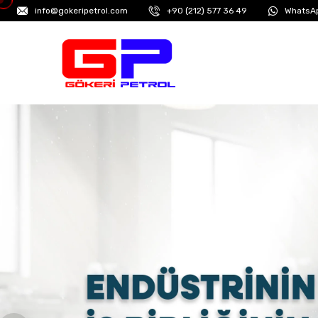
info@gokeripetrol.com
+90 (212) 577 36 49
WhatsAp