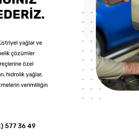
EDERİZ.
striyel yağlar ve
nelik çözümler
üreçlerine özel
rı, hidrolik yağlar,
tmelerin verimliliğin
2) 577 36 49